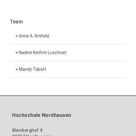
Team
Anne A. Arnhold
Technische Mitarbeiterin
Nadine Kathrin Luschnat
Leiterin Hochschulmarketing
+49 3631 420-151
Mandy Tabatt
anne-ariane.arnhold@hs-nordhausen.de
Gebäude 12 (Erdgeschoss)
Inklusionsbeauftragte, Website-Administratorin
+49 3631 420-113
zum Profil
nadine-kathrin.luschnat@hs-nordhausen.de
/ Technische Leitung
Gebäude 12 (Erdgeschoss)
zum Profil
+49 3631 420-114
mandy.tabatt@hs-nordhausen.de
Hochschule Nordhausen
Gebäude 11, Raum 11.0101
zum Profil
Weinberghof 4