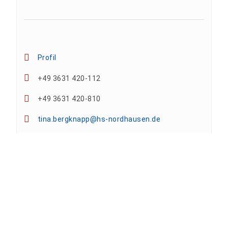
Profil
+49 3631 420-112
+49 3631 420-810
tina.bergknapp@hs-nordhausen.de
Gebäude 12 (Erdgeschoss)
Team
Anne A. Arnhold