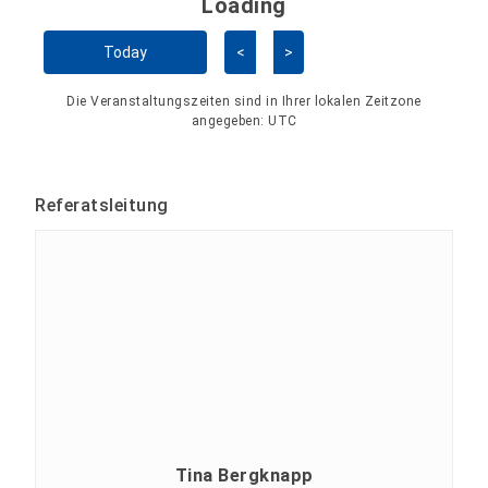
Loading - current view is 
Loading
Kalender überspringen
Today
<
>
Die Veranstaltungszeiten sind in Ihrer lokalen Zeitzone
angegeben:
UTC
Referatsleitung
Tina Bergknapp