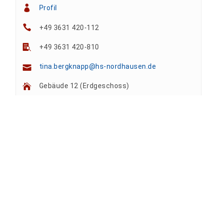
Profil
+49 3631 420-112
+49 3631 420-810
tina.bergknapp@hs-nordhausen.de
Gebäude 12 (Erdgeschoss)
Team
Anne A. Arnhold
Technische Mitarbeiterin
Nadine Kathrin Luschnat
Leiterin Hochschulmarketing
+49 3631 420-151