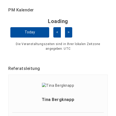
PM Kalender
Loading - current view is 
Loading
Kalender überspringen
Today
<
>
Die Veranstaltungszeiten sind in Ihrer lokalen Zeitzone
angegeben:
UTC
Referatsleitung
Tina Bergknapp