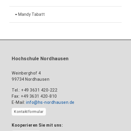
Leiterin Hochschulmarketing
+49 3631 420-151
Mandy Tabatt
anne-ariane.arnhold@hs-nordhausen.de
Gebäude 12 (Erdgeschoss)
Inklusionsbeauftragte, Website-Administratorin
+49 3631 420-113
zum Profil
nadine-kathrin.luschnat@hs-nordhausen.de
/ Technische Leitung
Gebäude 12 (Erdgeschoss)
zum Profil
+49 3631 420-114
mandy.tabatt@hs-nordhausen.de
Hochschule Nordhausen
Gebäude 11, Raum 11.0101
zum Profil
Weinberghof 4
99734 Nordhausen
Tel.: +49 3631 420-222
Fax: +49 3631 420-810
E-Mail:
info@hs-nordhausen.de
Kontaktformular
Kooperieren Sie mit uns: