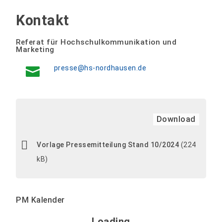
Kontakt
Referat für Hochschulkommunikation und
Marketing
presse@hs-nordhausen.de
Download
Vorlage Pressemitteilung Stand 10/2024
(224
kB)
PM Kalender
Loading - current view is 
Loading