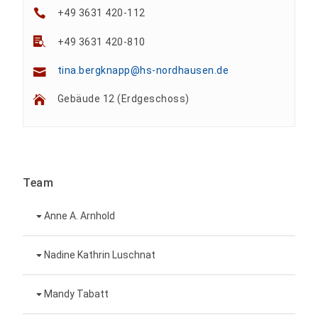
+49 3631 420-112
+49 3631 420-810
tina.bergknapp@hs-nordhausen.de
Gebäude 12 (Erdgeschoss)
Team
Anne A. Arnhold
Technische Mitarbeiterin
Nadine Kathrin Luschnat
Leiterin Hochschulmarketing
+49 3631 420-151
Mandy Tabatt
anne-ariane.arnhold@hs-nordhausen.de
Gebäude 12 (Erdgeschoss)