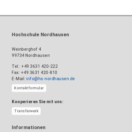
Inklusionsbeauftragte, Website-Administratorin
+49 3631 420-113
zum Profil
nadine-kathrin.luschnat@hs-nordhausen.de
/ Technische Leitung
Gebäude 12 (Erdgeschoss)
zum Profil
+49 3631 420-114
mandy.tabatt@hs-nordhausen.de
Hochschule Nordhausen
Gebäude 11, Raum 11.0101
zum Profil
Weinberghof 4
99734 Nordhausen
Tel.: +49 3631 420-222
Fax: +49 3631 420-810
E-Mail:
info@hs-nordhausen.de
Kontaktformular
Kooperieren Sie mit uns:
Transferwerk
Informationen