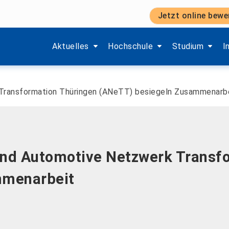
Jetzt online bewe
Zeige Menü-Unterpunkte von 'Aktuelles'.
Zeige Menü-Unterpunkte von 'H
Zeige Menü-Unt
Z
Aktuelles
Hochschule
Studium
I
Transformation Thüringen (ANeTT) besiegeln Zusammenarb
nd Automotive Netzwerk Transfo
mmenarbeit