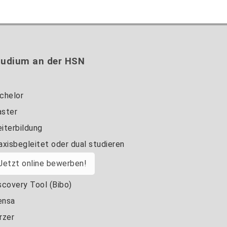
tudium an der HSN
chelor
ster
iterbildung
axisbegleitet oder dual studieren
Jetzt online bewerben!
scovery Tool (Bibo)
nsa
rzer