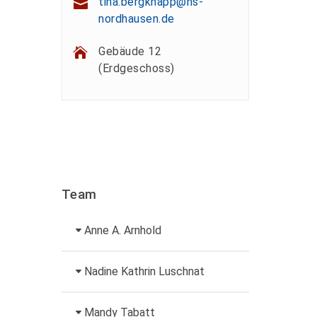
tina.bergknapp@hs-
nordhausen.de
Gebäude 12
(Erdgeschoss)
Team
Anne A. Arnhold
Technische Mitarbeiterin
Nadine Kathrin Luschnat
+49 3631 420-151
Leiterin
Mandy Tabatt