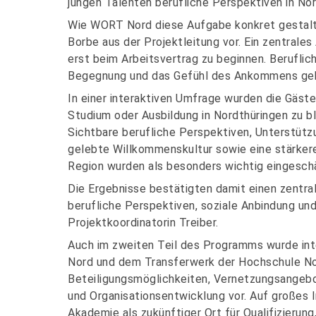
jungen Talenten berufliche Perspektiven in Nor
Wie WORT Nord diese Aufgabe konkret gestaltet
Borbe aus der Projektleitung vor. Ein zentrales
erst beim Arbeitsvertrag zu beginnen. Beruflic
Begegnung und das Gefühl des Ankommens geh
In einer interaktiven Umfrage wurden die Gäst
Studium oder Ausbildung in Nordthüringen zu ble
Sichtbare berufliche Perspektiven, Unterstütz
gelebte Willkommenskultur sowie eine stärke
Region wurden als besonders wichtig eingesch
Die Ergebnisse bestätigten damit einen zentra
berufliche Perspektiven, soziale Anbindung 
Projektkoordinatorin Treiber.
Auch im zweiten Teil des Programms wurde int
Nord und dem Transferwerk der Hochschule N
Beteiligungsmöglichkeiten, Vernetzungsangebo
und Organisationsentwicklung vor. Auf großes I
Akademie als zukünftiger Ort für Qualifizierun