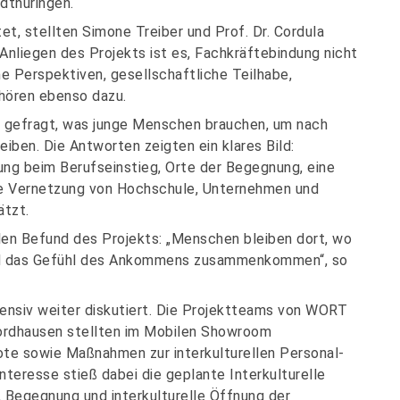
dthüringen.
, stellten Simone Treiber und Prof. Dr. Cordula
 Anliegen des Projekts ist es, Fachkräftebindung nicht
he Perspektiven, gesellschaftliche Teilhabe,
ören ebenso dazu.
e gefragt, was junge Menschen brauchen, um nach
iben. Die Antworten zeigten ein klares Bild:
ung beim Berufseinstieg, Orte der Begegnung, eine
re Vernetzung von Hochschule, Unternehmen und
ätzt.
len Befund des Projekts: „Menschen bleiben dort, wo
und das Gefühl des Ankommens zusammenkommen“, so
ensiv weiter diskutiert. Die Projektteams von WORT
ordhausen stellten im Mobilen Showroom
te sowie Maßnahmen zur interkulturellen Personal-
nteresse stieß dabei die geplante Interkulturelle
g, Begegnung und interkulturelle Öffnung der