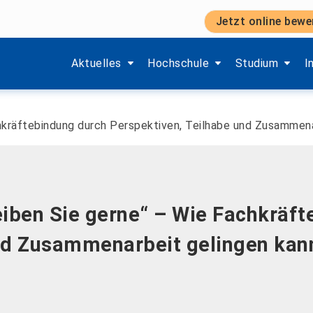
Jetzt online bewe
Zeige Menü-Unterpunkte von 'Aktuelles'.
Zeige Menü-Unterpunkte von 'H
Zeige Menü-Unt
Z
Aktuelles
Hochschule
Studium
I
chkräftebindung durch Perspektiven, Teilhabe und Zusammena
eiben Sie gerne“ – Wie Fachkräf
nd Zusammenarbeit gelingen kan