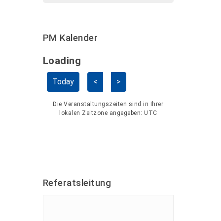
PM Kalender
Loading - current view is dayGridMo
Loading
Kalender überspringen
Today
<
>
Die Veranstaltungszeiten sind in Ihrer
lokalen Zeitzone angegeben:
UTC
Referatsleitung