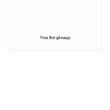
Tina Bergknapp
Profil
+49 3631 420-112
+49 3631 420-810
tina.bergknapp@hs-nordhausen.de
Gebäude 12 (Erdgeschoss)