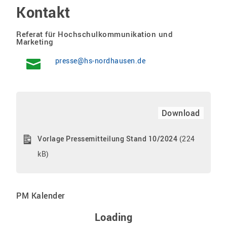
Kontakt
Referat für Hochschulkommunikation und
Marketing
presse@hs-nordhausen.de
Download
Vorlage Pressemitteilung Stand 10/2024
(224
kB)
PM Kalender
Loading - current view is 
Loading