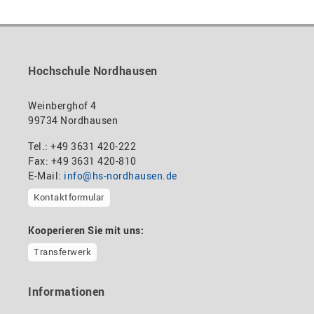
zum Profil
nadine-kathrin.luschnat@hs-nordhausen.de
Technische Leitung
Gebäude 12 (Erdgeschoss)
zum Profil
+49 3631 420-114
mandy.tabatt@hs-nordhausen.de
Hochschule Nordhausen
Gebäude 11, Raum 11.0101
zum Profil
Weinberghof 4
99734 Nordhausen
Tel.: +49 3631 420-222
Fax: +49 3631 420-810
E-Mail:
info@hs-nordhausen.de
Kontaktformular
Kooperieren Sie mit uns:
Transferwerk
Informationen