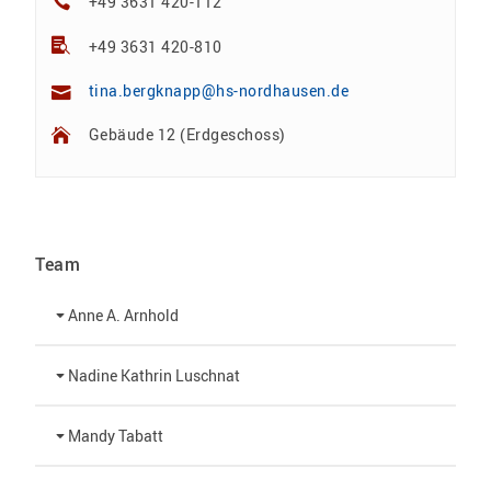
+49 3631 420-112
+49 3631 420-810
tina.bergknapp@hs-nordhausen.de
Gebäude 12 (Erdgeschoss)
Team
Anne A. Arnhold
Technische Mitarbeiterin
Nadine Kathrin Luschnat
Leiterin Hochschulmarketing
+49 3631 420-151
Mandy Tabatt
anne-ariane.arnhold@hs-nordhausen.de
Gebäude 12 (Erdgeschoss)
Inklusionsbeauftragte, Website-Administratorin /
+49 3631 420-113