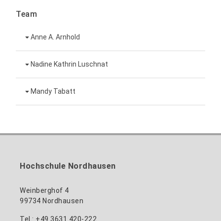
Team
Anne A. Arnhold
Technische Mitarbeiterin
Nadine Kathrin Luschnat
Leiterin Hochschulmarketing
+49 3631 420-151
Mandy Tabatt
anne-ariane.arnhold@hs-nordhausen.de
Gebäude 12 (Erdgeschoss)
Inklusionsbeauftragte, Website-Administratorin
+49 3631 420-113
zum Profil
nadine-kathrin.luschnat@hs-nordhausen.de
/ Technische Leitung
Gebäude 12 (Erdgeschoss)
zum Profil
+49 3631 420-114
mandy.tabatt@hs-nordhausen.de
Hochschule Nordhausen
Gebäude 11, Raum 11.0101
zum Profil
Weinberghof 4
99734 Nordhausen
Tel.: +49 3631 420-222