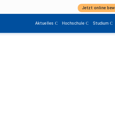
Jetzt online bew
 des Fachschaftsrats Sozialmanagement – Sonne, Spiel und 
Zeige Menü-Unterpunkte von 'Aktuelles'.
Zeige Menü-Unterpunkte vo
Zeige Menü
Aktuelles
Hochschule
Studium