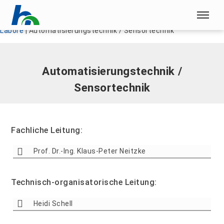
Menü überspringen
Home
|
Unsere HSN
|
Fachbereich Ingenieurwissenschaften
|
Labore
|
Automatisierungstechnik / Sensortechnik
Menü überspringen
Automatisierungstechnik /
Sensortechnik
Fachliche Leitung:
Prof. Dr.-Ing. Klaus-Peter Neitzke
Technisch-organisatorische Leitung:
Heidi Schell