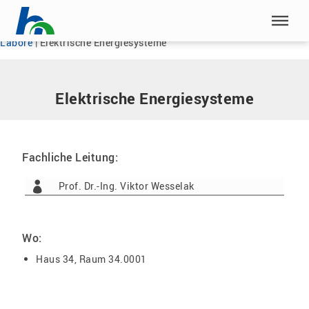
Menü überspringen
Home
|
Unsere HSN
|
Fachbereich Ingenieurwissenschaften
|
Labore
|
Elektrische Energiesysteme
Menü überspringen
Elektrische Energiesysteme
Fachliche Leitung:
Prof. Dr.-Ing. Viktor Wesselak
Wo:
Haus 34, Raum 34.0001