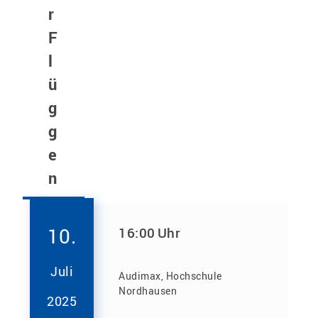
r
F
l
ü
g
g
e
n
10.
16:00
Uhr
Juli
Audimax, Hochschule
Nordhausen
2025