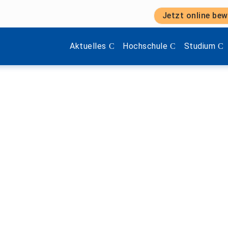
Jetzt online bew
chelor Digitales Produktmanagement
Zeige Menü-Unterpunkte von 'Aktuelles'.
Zeige Menü-Unterpunkte vo
Zeige Menü
Aktuelles
Hochschule
Studium