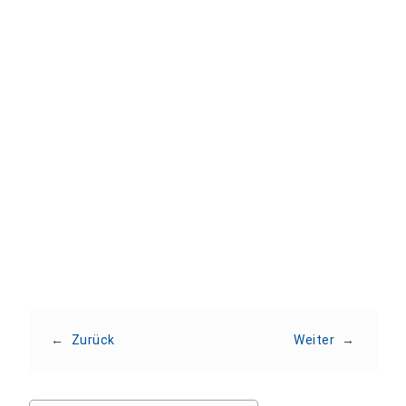
Zum Kalender hinzufügen
Apple
Outlook
Outlook Web
Office 365
Google
Veranstaltung teilen
←
Zurück
Weiter
→