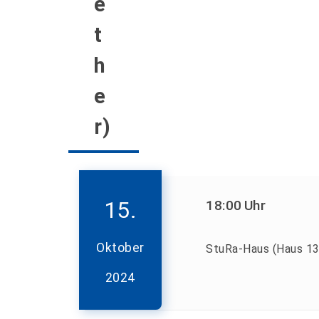
e
t
h
e
r)
15.
18:00
Uhr
Oktober
StuRa-Haus (Haus 13
2024