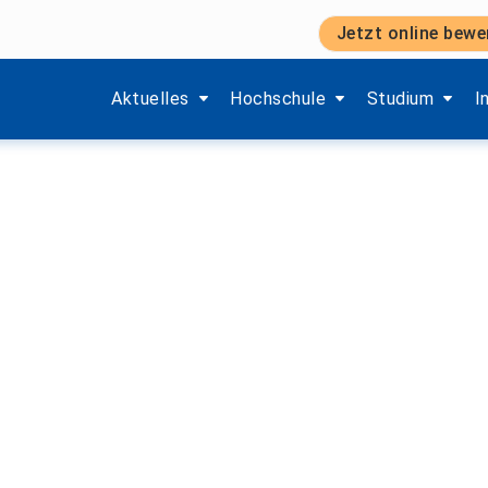
Jetzt online bewe
rnational Get-Together)
Zeige Menü-Unterpunkte von 'Aktuelles'.
Zeige Menü-Unterpunkte von 'H
Zeige Menü-Unt
Z
Aktuelles
Hochschule
Studium
I