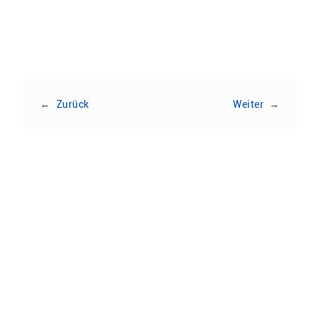
←
Zurück
Weiter
→
Zur Veranstaltungsübersicht
Hochschule Nordhausen
Weinberghof 4
99734 Nordhausen