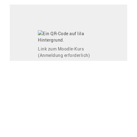
Link zum Moodle-Kurs
(Anmeldung erforderlich)
Zum Kalender hinzufügen
Apple
Outlook
Outlook Web
Office 365
Google
Veranstaltung teilen