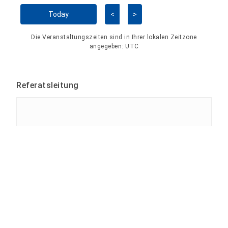
Kalender überspringen
Today
<
>
Die Veranstaltungszeiten sind in Ihrer lokalen Zeitzone
angegeben:
UTC
Referatsleitung
Tina Bergknapp