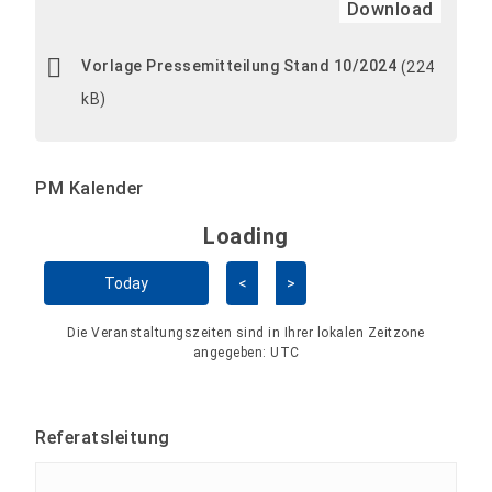
Download
Vorlage Pressemitteilung Stand 10/2024
(224
kB)
PM Kalender
Loading - current view is 
Loading
Kalender überspringen
Today
<
>
Die Veranstaltungszeiten sind in Ihrer lokalen Zeitzone
angegeben:
UTC
Referatsleitung