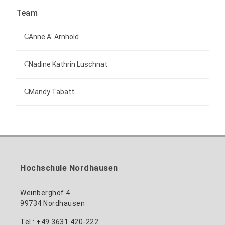
Team
Anne A. Arnhold
Technische Mitarbeiterin
Nadine Kathrin Luschnat
Leiterin Hochschulmarketing
+49 3631 420-151
Mandy Tabatt
anne-ariane.arnhold@hs-nordhausen.de
Gebäude 12 (Erdgeschoss)
Inklusionsbeauftragte, Website-Administratorin
+49 3631 420-113
zum Profil
nadine-kathrin.luschnat@hs-nordhausen.de
/ Technische Leitung
Gebäude 12 (Erdgeschoss)
zum Profil
+49 3631 420-114
mandy.tabatt@hs-nordhausen.de
Hochschule Nordhausen
Gebäude 11, Raum 11.0101
zum Profil
Weinberghof 4
99734 Nordhausen
Tel.: +49 3631 420-222