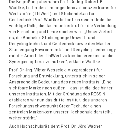
Die Begrüßung übernahm Prof. Dr.-Ing. Robert-B.
Wudtke, Leiter des Thüringer Innovationszentrums für
Wertstoffe (ThIWert) und Studiendekan für
Geotechnik. Prof. Wudtke betonte in seiner Rede die
wichtige Rolle, die das neue Institut für die Verbindung
von Forschung und Lehre spielen wird. „Unser Ziel ist
es, die Bachelor-Studiengänge Umwelt- und
Recyclingtechnik und Geotechnik sowie den Master-
Studiengang Environmental and Recycling Technology
mit der Arbeit des ThIWert zu kombinieren und so die
Synergien optimal zu nutzen“, erklärte Wudtke.
Prof. Dr.-Ing. Viktor Wesselak, Vizepräsident für
Forschung und Entwicklung, unterstrich in seiner
Ansprache die Bedeutung des neuen Instituts: „Eine
sichtbare Marke nach außen – das ist die Idee hinter
unseren Instituten. Mit der Gründung des RESSIN
etablieren wir nun das dritte Institut, das unseren
Forschungsschwerpunkt GreenTech, der einen
zentralen Markenkern unserer Hochschule darstellt,
weiter stärkt.“
Auch Hochschulpräsident Prof. Dr. Jörg Wagner