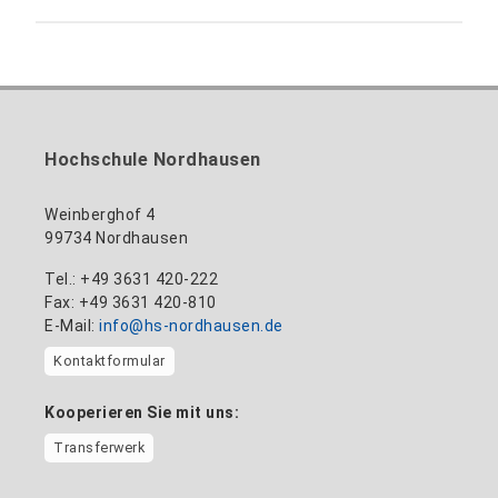
anne-ariane.arnhold@hs-nordhausen.de
Gebäude 12 (Erdgeschoss)
Inklusionsbeauftragte, Website-Administratorin
+49 3631 420-113
zum Profil
nadine-kathrin.luschnat@hs-nordhausen.de
/ Technische Leitung
Gebäude 12 (Erdgeschoss)
zum Profil
+49 3631 420-114
mandy.tabatt@hs-nordhausen.de
Hochschule Nordhausen
Gebäude 11, Raum 11.0101
zum Profil
Weinberghof 4
99734 Nordhausen
Tel.: +49 3631 420-222
Fax: +49 3631 420-810
E-Mail:
info@hs-nordhausen.de
Kontaktformular
Kooperieren Sie mit uns:
Transferwerk