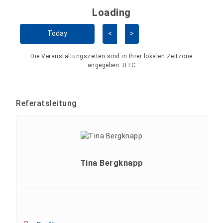
Loading - current view is 
Loading
Kalender überspringen
Today
<
>
Die Veranstaltungszeiten sind in Ihrer lokalen Zeitzone
angegeben:
UTC
Referatsleitung
Tina Bergknapp