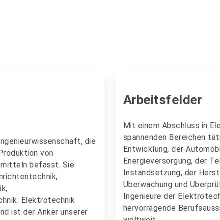
Profilierungen Elektrotechnik und Elektronik
Jetzt informieren und bewerben!
Arbeitsfelder
Mit einem Abschluss in Ele
spannenden Bereichen täti
Ingenieurwissenschaft, die
Entwicklung, der Automobil
 Produktion von
Energieversorgung, der T
mitteln befasst. Sie
Instandsetzung, der Herst
richtentechnik,
Überwachung und Überprüf
ik,
Ingenieure der Elektrotec
hnik. Elektrotechnik
hervorragende Berufsaussi
nd ist der Anker unserer
weltweit.