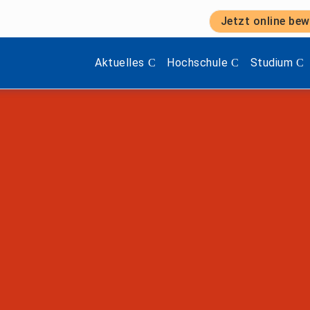
Jetzt online bew
Zeige Menü-Unterpunkte von 'Aktuelles'.
Zeige Menü-Unterpunkte vo
Zeige Menü
Aktuelles
Hochschule
Studium
FB Ingenieurwissenschaften
, 
IT, Technik un