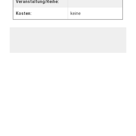
Veranstaltung/Reihe:
Kosten:
keine
Zum Kalender hinzufügen
Apple
Outlook
Outlook Web
Office 365
Google
Veranstaltung teilen