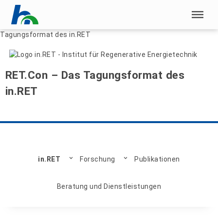
Menü überspringen
Home
|
Forschung
|
in.RET – Institut für Regenerative
Energietechnik
|
Forschung im in.RET
|
RET.Con – Das
Menü überspringen
Tagungsformat des in.RET
RET.Con – Das Tagungsformat des
in.RET
in.RET
Forschung
Publikationen
Beratung und Dienstleistungen