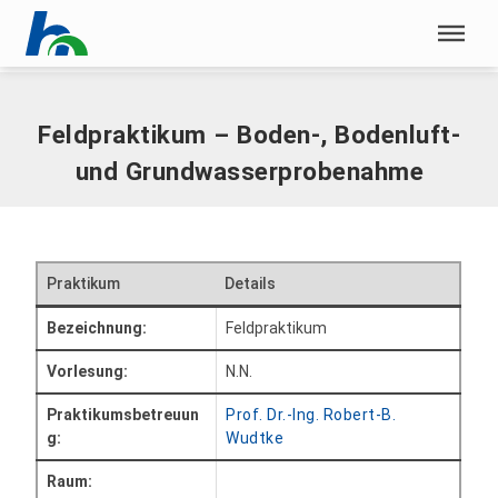
Menü überspringen
Home
|
Praktika
|
Feldpraktikum
Menü überspringen
Feldpraktikum – Boden-, Bodenluft-
und Grundwasserprobenahme
Praktikum
Details
Bezeichnung:
Feldpraktikum
Vorlesung:
N.N.
Praktikumsbetreuun
Prof. Dr.-Ing. Robert-B.
g:
Wudtke
Raum: