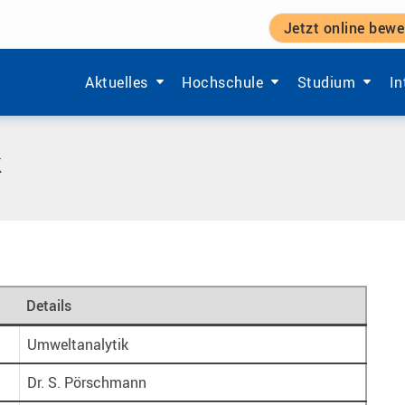
Jetzt online bewe
Zeige Menü-Unterpunkte von 'Aktuelles'.
Zeige Menü-Unterpunkte von 'Ho
Zeige Menü-Unt
Ze
Aktuelles
Hochschule
Studium
In
k
Details
Umweltanalytik
Dr. S. Pörschmann