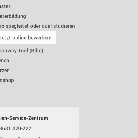
ster
iterbildung
axisbegleitet oder dual studieren
Jetzt online bewerben!
scovery Tool (Bibo)
ensa
rzer
nshop
ien-Service-Zentrum
3631 420-222