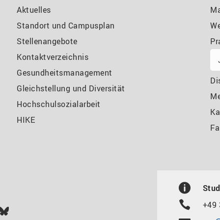
Aktuelles
Ma
Standort und Campusplan
We
Stellenangebote
Pr
Kontaktverzeichnis
Gesundheitsmanagement
Di
Gleichstellung und Diversität
M
Hochschulsozialarbeit
Ka
HIKE
Fa
Stud
+49 
In
ok
uTube
Bluesky