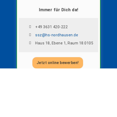
Immer für Dich da!
+49 3631 420-222
ssz@hs-nordhausen.de
Haus 18, Ebene 1, Raum 18.0105
Jetzt online bewerben!
Wie kann ich mich bewerben?
Wie kann ich mein Studium finanzieren?
Was unterscheidet das Studium an einer