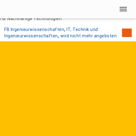
Menü überspringen
Home
|
Studienangebote
|
Bachelor
|
Wirtschaftsingenieurwesen
für Nachhaltige Technologien
Menü überspringen
FB Ingenieurwissenschaften
, 
IT, Technik und
Ingenieurwissenschaften
, 
wird nicht mehr angeboten