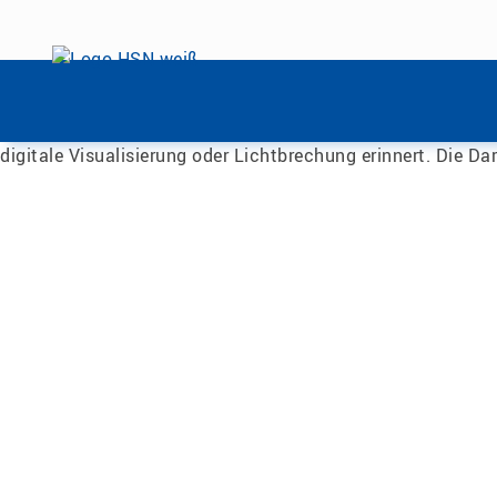
Menü überspringen
Home
|
Unsere HSN
|
Fachbereich Ingenieurwissenschafte
Menü überspringen