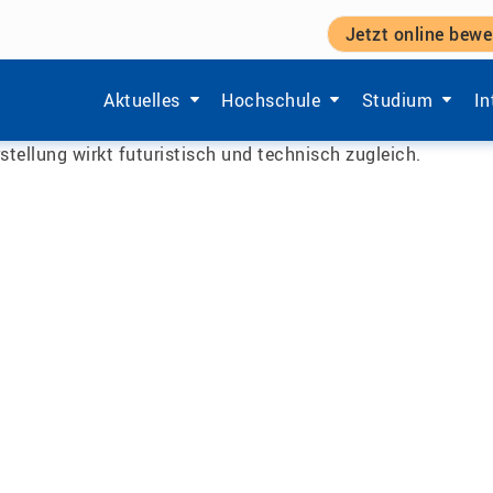
Jetzt online bewe
n
|
Labore
|
CAD / CAE
Zeige Menü-Unterpunkte von 'Aktuelles'.
Zeige Menü-Unterpunkte von 'Ho
Zeige Menü-Unt
Ze
Aktuelles
Hochschule
Studium
In