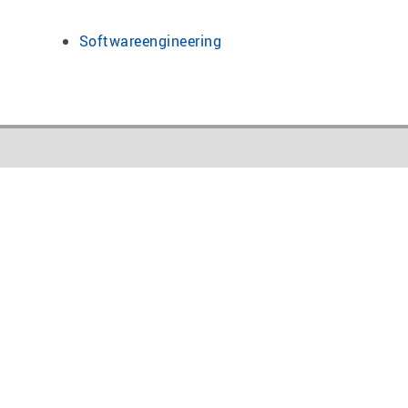
Softwareengineering
tudium an der HSN
chelor
ster
iterbildung
axisbegleitet oder dual studieren
Jetzt online bewerben!