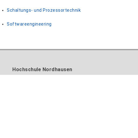
Schaltungs- und Prozessortechnik
Softwareengineering
Hochschule Nordhausen
Weinberghof 4
99734 Nordhausen
Tel.: +49 3631 420-222
Fax: +49 3631 420-810
E-Mail:
info@hs-nordhausen.de
Kontaktformular