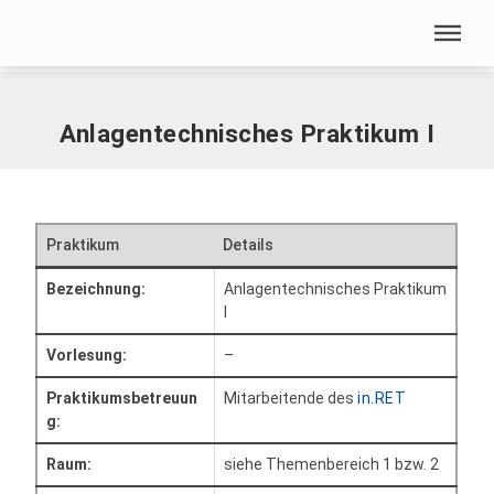
Menü überspringen
Home
|
Praktika
|
Anlagentechnisches Praktikum I
Menü überspringen
Anlagentechnisches Praktikum I
Praktikum
Details
Bezeichnung:
Anlagentechnisches Praktikum
I
Vorlesung:
–
Praktikumsbetreuun
Mitarbeitende des
in.RET
g:
Raum:
siehe Themenbereich 1 bzw. 2