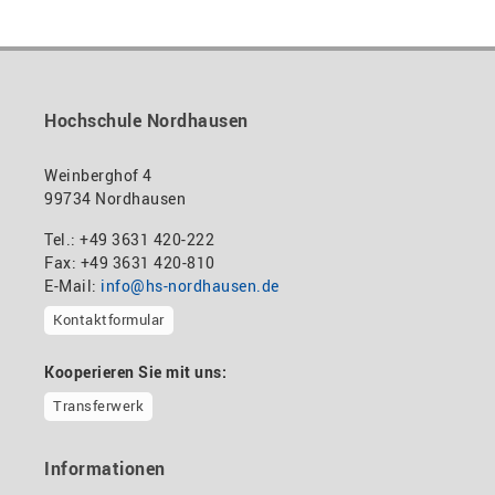
Lothar Holzapfel
Lahnin
Reise zur Lösung
QV
+49 3631 420-182
ger,
584
Paul
L183
(2)
Hochschule Nordhausen
Levold,
Systemische Therapie und
CU
Tom
Beratung
8540
Weinberghof 4
L666
99734 Nordhausen
Lieb,
So hab ich das noch nie
CU
Tel.: +49 3631 420-222
Hans
gesehen
8500
Fax: +49 3631 420-810
L716
E-Mail:
info@hs-nordhausen.de
Kontaktformular
Lippma
Intervision
CW
nn, Eric
4600
L766
Kooperieren Sie mit uns:
Transferwerk
Ludewi
Einführung in die
CU
g, Kurt
theoretischen Grundlagen der
8200
systemischen Therapie
L944
Informationen