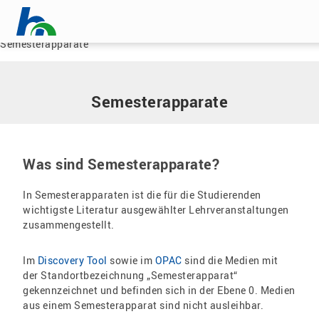
Menü überspringen
Home
|
Service
|
Hochschulbibliothek
|
Recherche
|
Semesterapparate
Menü überspringen
Semesterapparate
Was sind Semesterapparate?
In Semesterapparaten ist die für die Studierenden
wichtigste Literatur ausgewählter Lehrveranstaltungen
zusammengestellt.
Im
Discovery Tool
sowie im
OPAC
sind die Medien mit
der Standortbezeichnung „Semesterapparat“
gekennzeichnet und befinden sich in der Ebene 0. Medien
aus einem Semesterapparat sind nicht ausleihbar.