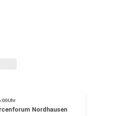
6:00
Uhr
rcenforum Nordhausen