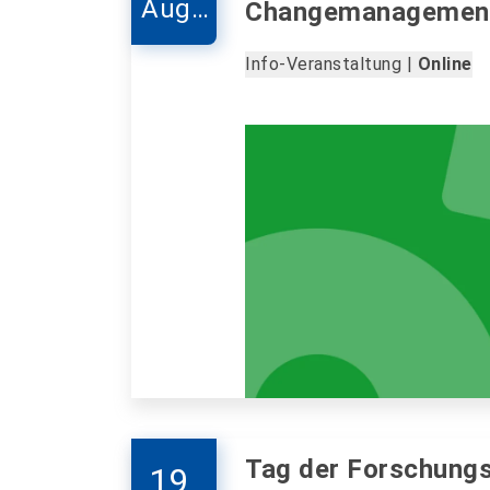
Augu
Changemanagemen
st
Info-Veranstaltung |
Online
Tag der Forschungs
19.