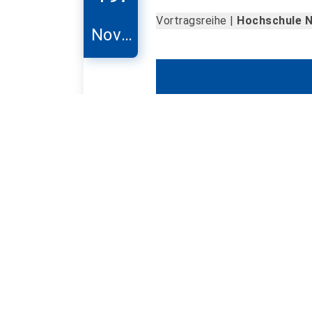
Vortragsreihe |
Hochschule 
Nove
mber