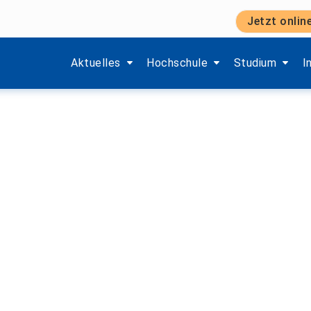
Jetzt onlin
Zeige Menü-Unterpunkte von 'Aktuelles'.
Zeige Menü-Unterpunkte von 'H
Zeige Menü-Unt
Z
Aktuelles
Hochschule
Studium
I