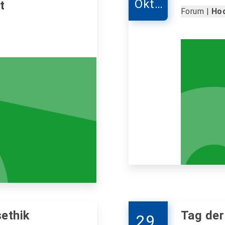
Okto
t
Forum |
Ho
ber
ethik
Tag der
29.