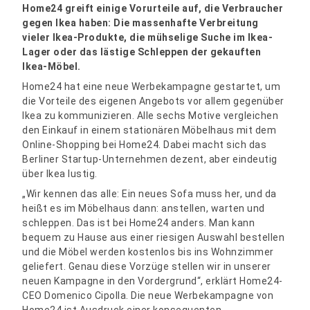
Home24 greift einige Vorurteile auf, die Verbraucher
gegen Ikea haben: Die massenhafte Verbreitung
vieler Ikea-Produkte, die mühselige Suche im Ikea-
Lager oder das lästige Schleppen der gekauften
Ikea-Möbel.
Home24 hat eine neue Werbekampagne gestartet, um
die Vorteile des eigenen Angebots vor allem gegenüber
Ikea zu kommunizieren. Alle sechs Motive vergleichen
den Einkauf in einem stationären Möbelhaus mit dem
Online-Shopping bei Home24. Dabei macht sich das
Berliner Startup-Unternehmen dezent, aber eindeutig
über Ikea lustig.
„Wir kennen das alle: Ein neues Sofa muss her, und da
heißt es im Möbelhaus dann: anstellen, warten und
schleppen. Das ist bei Home24 anders. Man kann
bequem zu Hause aus einer riesigen Auswahl bestellen
und die Möbel werden kostenlos bis ins Wohnzimmer
geliefert. Genau diese Vorzüge stellen wir in unserer
neuen Kampagne in den Vordergrund“, erklärt Home24-
CEO Domenico Cipolla. Die neue Werbekampagne von
Home24 ist Ausdruck einer konsequenten