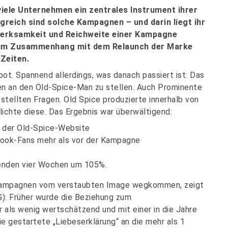
viele Unternehmen ein zentrales Instrument ihrer
reich sind solche Kampagnen – und darin liegt ihr
erksamkeit und Reichweite einer Kampagne
e im Zusammenhang mit dem Relaunch der Marke
 Zeiten.
pot. Spannend allerdings, was danach passiert ist: Das
n an den Old-Spice-Man zu stellen. Auch Prominente
stellten Fragen. Old Spice produzierte innerhalb von
ichte diese. Das Ergebnis war überwältigend:
 der Old-Spice-Website
book-Fans mehr als vor der Kampagne
genden vier Wochen um 105%.
-Kampagnen vom verstaubten Image wegkommen, zeigt
G): Früher wurde die Beziehung zum
als wenig wertschätzend und mit einer in die Jahre
 gestartete „Liebeserklärung“ an die mehr als 1