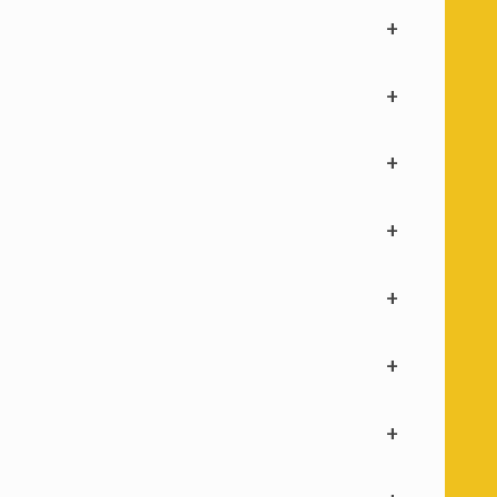
+
+
+
+
+
+
+