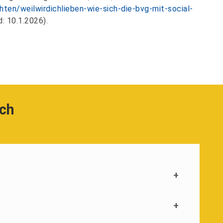
hten/weilwirdichlieben-wie-sich-die-bvg-mit-social-
: 10.1.2026).
uch
+
+