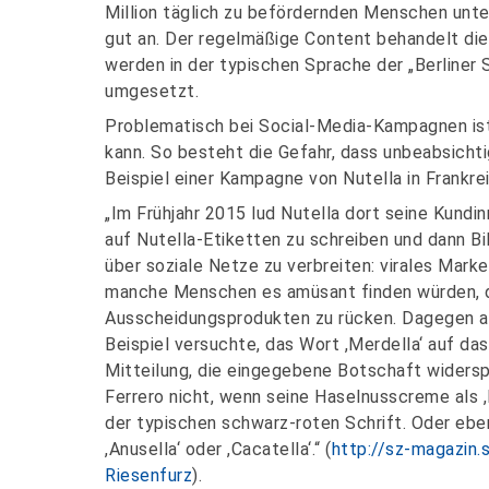
Million täglich zu befördernden Menschen unt
gut an. Der regelmäßige Content behandelt di
werden in der typischen Sprache der „Berliner 
umgesetzt.
Problematisch bei Social-Media-Kampagnen ist a
kann. So besteht die Gefahr, dass unbeabsicht
Beispiel einer Kampagne von Nutella in Frankrei
„Im Frühjahr 2015 lud Nutella dort seine Kund
auf Nutella-Etiketten zu schreiben und dann Bil
über soziale Netze zu verbreiten: virales Marke
manche Menschen es amüsant finden würden, di
Ausscheidungsprodukten zu rücken. Dagegen a
Beispiel versuchte, das Wort ,Merdella‘ auf da
Mitteilung, die eingegebene Botschaft widers
Ferrero nicht, wenn seine Haselnusscreme als ,
der typischen schwarz-roten Schrift. Oder eben 
,Anusella‘ oder ,Cacatella‘.“ (
http://sz-magazin
Riesenfurz
).