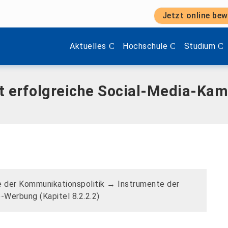
Jetzt online bew
dia-Kampagnen
Zeige Menü-Unterpunkte von 'Aktuelles'.
Zeige Menü-Unterpunkte vo
Zeige Menü
Aktuelles
Hochschule
Studium
cht erfolgreiche Social-Media-K
 der Kommunikationspolitik → Instrumente der
Werbung (Kapitel 8.2.2.2)