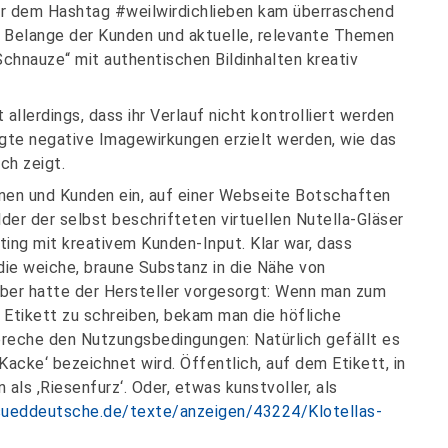
er dem Hashtag #weilwirdichlieben kam überraschend
e Belange der Kunden und aktuelle, relevante Themen
Schnauze“ mit authentischen Bildinhalten kreativ
llerdings, dass ihr Verlauf nicht kontrolliert werden
igte negative Imagewirkungen erzielt werden, wie das
ch zeigt.
innen und Kunden ein, auf einer Webseite Botschaften
der der selbst beschrifteten virtuellen Nutella-Gläser
ting mit kreativem Kunden-Input. Klar war, dass
e weiche, braune Substanz in die Nähe von
ber hatte der Hersteller vorgesorgt: Wenn man zum
s Etikett zu schreiben, bekam man die höfliche
preche den Nutzungsbedingungen: Natürlich gefällt es
Kacke‘ bezeichnet wird. Öffentlich, auf dem Etikett, in
als ,Riesenfurz‘. Oder, etwas kunstvoller, als
.sueddeutsche.de/texte/anzeigen/43224/Klotellas-