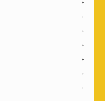
+
+
+
+
+
+
+