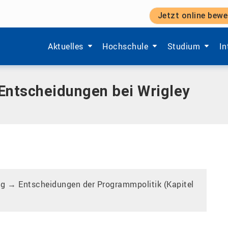
Jetzt online bewe
ey
Zeige Menü-Unterpunkte von 'Aktuelles'.
Zeige Menü-Unterpunkte von 'Ho
Zeige Menü-Unt
Ze
Aktuelles
Hochschule
Studium
In
Entscheidungen bei Wrigley
g → Entscheidungen der Programmpolitik (Kapitel