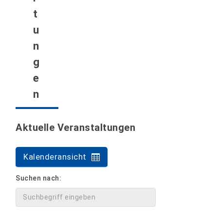
t
u
n
g
e
n
Aktuelle Veranstaltungen
Kalenderansicht
Suchen nach: